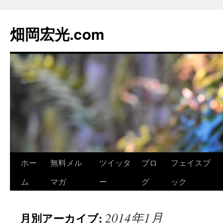
畑岡宏光.com
ホー
無料メル
ツイッタ
ブロ
フェイスブ
コ
ム
マガ
ー
グ
ック
ン
テ
2014年1月
月別アーカイブ:
ン