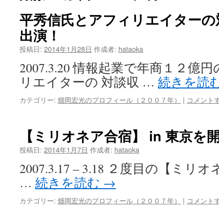
平秀信氏とアフィリエイターの
ツ
出演！
へ
投稿日:
2014年1月28日
作成者:
hataoka
ス
2007.3.20 情報起業で年商１２
キ
リエイターの 対談収 …
続きを読
ッ
カテゴリー:
畑岡宏光のプロフィール（２００７年）
|
コメント
プ
【ミリオネア合宿】 in 東京を
投稿日:
2014年1月7日
作成者:
hataoka
2007.3.17 – 3.18 ２度目の【
…
続きを読む
→
カテゴリー:
畑岡宏光のプロフィール（２００７年）
|
コメント